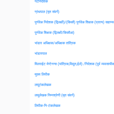
गटनिदेशक
ग्रंथपाल (मृत संवर्ग)
पुर्णवेळ निदेशक (द्विलक्षी)/(किकौ) पुर्णवेळ शिक्षक (प्रात्य) सहाय
पुर्णवेळ शिक्षक (द्विलक्षी/किकौआ)
भांडार अधिक्षक/अधिक्षक तांत्रिक
भांडारपाल
मिलराईट मेन्टेनन्स (यांत्रिक,विद्युत,ईले) /निदेशक (पुर्व व्यवसाय
मुख्य लिपीक
लघुटंकलेखक
लघुलेखक निम्नश्रेणी (मृत संवर्ग)
लिपीक-नि-टंकलेखक