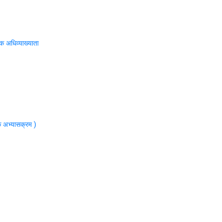
्यक अधिव्याख्याता
ीक अभ्यासक्रम )