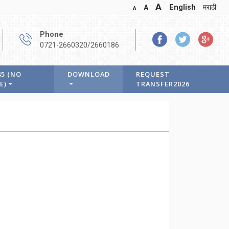
A
English
मराठी
A
A
Phone
0721-2660320/2660186
45 (NO
DOWNLOAD
REQUEST
E)
TRANSFER2026