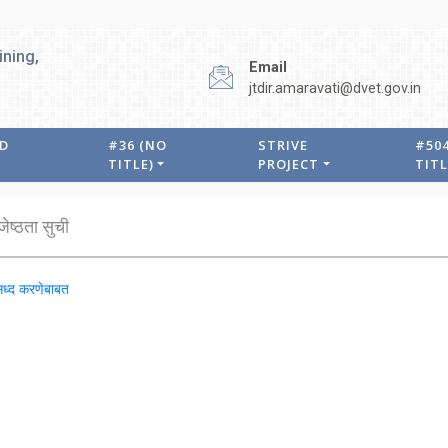
ining,
Email
jtdir.amaravati@dvet.gov.in
ND
#36 (NO
STRIVE
#50
TITLE)
PROJECT
TITL
ेष्ठता सुची
सिध्द करणेबाबत