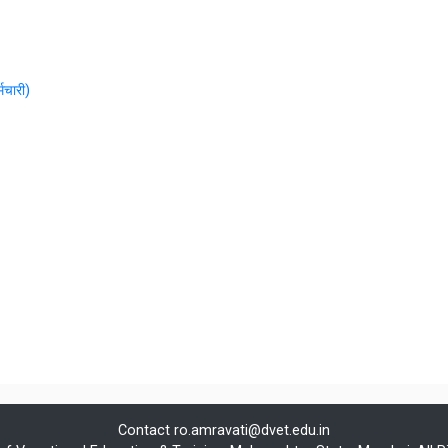
्मचारी)
Contact
ro.amravati@dvet.edu.in