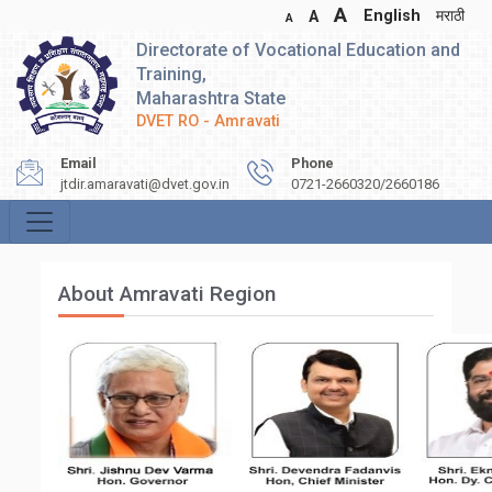
A
English
मराठी
A
A
Directorate of Vocational Education and
Training,
Maharashtra State
DVET RO - Amravati
Email
Phone
jtdir.amaravati@dvet.gov.in
0721-2660320/2660186
About Amravati Region