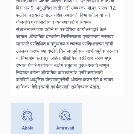
सार्वत्रिकरण अंतर्गत आश्रम शाळा- औ.प्र.संस्था व तांत्रिक
विद्यालय
9.
अनुसूचित जातीसाठी उच्चस्तर औ.प्र. संस्था
12.
पब्लीक प्रायव्हेट पार्टनरशिप
अमरावती विभागातील या सर्व
योजनांचे प्रशासकीय व व्यवस्थापकीय नियमन
संचालनालयाच्या वतीने या प्रादेशिक कार्यालयाद्वारे केले
जातात.
औद्योगिक घटकांना निरनिराळया प्रकारच्या स्तरावर
लागणारे प्रशिक्षित व मनुष्यबळ व त्यांच्या प्रशिक्षणाच्या सोयी
उपलब्ध करण्याच्या दृष्टीने
नियोजनपुर्वक व जाणीवपुर्वक प्रयत्न
या विभागांमार्फत सुरु आहेत. औद्योगिक प्रशिक्षण संस्थामधुन
देण्यात येणारे प्रशिक्षण उद्योग समुहांना
पुरक असावे म्हणून
निदेशक वर्गाना औद्योगिक कारखान्यांत प्रशिक्षणांसाठी
पाठविणे,आधुनिक
यंत्रसामुग्रीची ओळख करुन देणे व त्यावर
प्रशिक्षण देणे इत्यादी कार्यक्रमही राबविण्यात येतात.
Akola
Amravati