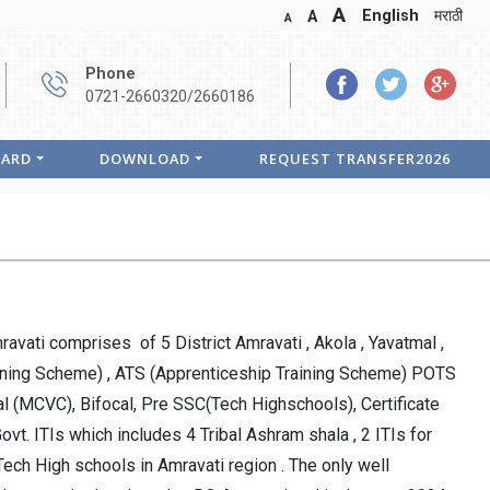
A
English
मराठी
A
A
Phone
0721-2660320/2660186
OARD
DOWNLOAD
REQUEST TRANSFER2026
ravati comprises of 5 District Amravati , Akola , Yavatmal ,
ning Scheme) , ATS (Apprenticeship Training Scheme) POTS
l (MCVC), Bifocal, Pre SSC(Tech Highschools), Certificate
ovt. ITIs which includes 4 Tribal Ashram shala , 2 ITIs for
Tech High schools in Amravati region . The only well