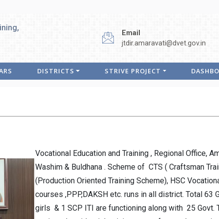
ining,
Email
jtdir.amaravati@dvet.gov.in
ARS
DISTRICTS
STRIVE PROJECT
DASHB
Vocational Education and Training , Regional Office, Am
Washim & Buldhana . Scheme of CTS ( Craftsman Trai
(Production Oriented Training Scheme), HSC Vocationa
courses ,PPP,DAKSH etc. runs in all district. Total 63 G
girls & 1 SCP ITI are functioning along with 25 Govt. 