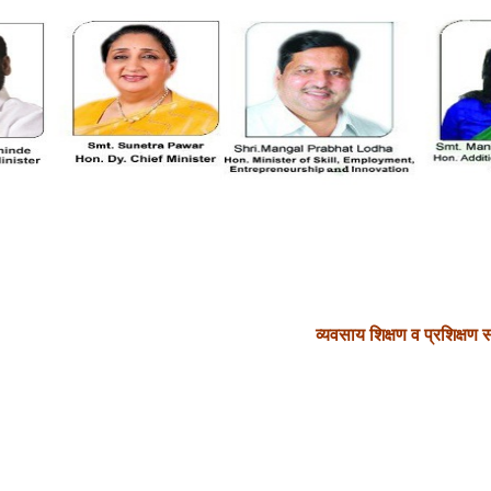
लनालयामार्फत या विभागामध्ये खालील